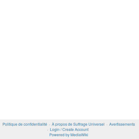
Politique de confidentialité
À propos de Suffrage Universel
Avertissements
Login / Create Account
Powered by MediaWiki