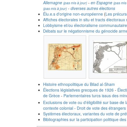
Allemagne
-
en Espagne
(pas mis à jour)
(pas mis 
-
diverses autres élections
(pas mis à jour)
Élu.e.s d'origine non-européenne
(
Les précurs
Affiches électorales in situ et tracts électorau
Lobbyisme et/ou électoralisme communautaire
Débats sur le négationnisme du génocide arm
Histoire ethnopolitique du Bilad al-Sham
Élections législatives grecques de 1926
-
Élect
de Grèce
-
Parlementaires turcs issus des mino
Exclusions de vote ou d'éligibilité sur base de l
contexte colonial
-
Droit de vote des étrangers 
Systèmes électoraux, variantes du vote de pr
Bibliographies sur la participation politique de