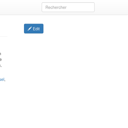
Edit
n
e
s,
sel
,