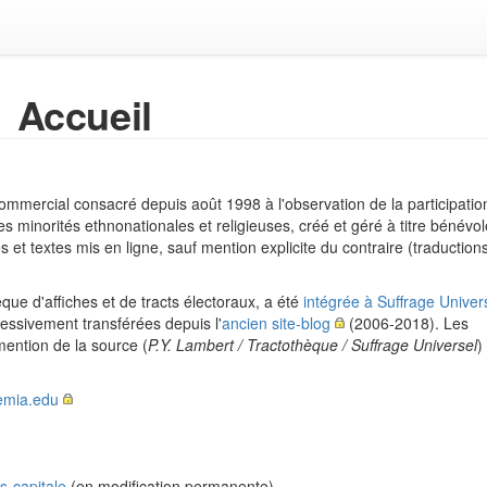
Accueil
ommercial consacré depuis août 1998 à l'observation de la participatio
s minorités ethnonationales et religieuses, créé et géré à titre bénévol
es et textes mis en ligne, sauf mention explicite du contraire (traduction
que d'affiches et de tracts électoraux, a été
intégrée à Suffrage Univer
ressivement transférées depuis l'
ancien site-blog
(2006-2018). Les
mention de la source (
P.Y. Lambert / Tractothèque / Suffrage Universel
)
demia.edu
s-capitale
(en modification permanente)