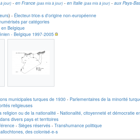
-
en France
-
en Italie
-
aux Pays-Ba
à jour)
(pas mis à jour)
(pas mis à jour)
eurs
) -
Électeur-trice-s d'origine non-européenne
x numérisés par catégories
 en Belgique
énien - Belgique 1997-2005
ions municipales turques de 1930
-
Parlementaires de la minorité turqu
rités religieuses
a religion ou de la nationalité
-
Nationalité, citoyenneté et démocratie e
dans divers pays et territoires
éférence
-
Sièges réservés
-
Transhumance politique
s allochtones, des colonisé-e-s