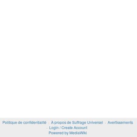
Politique de confidentialité
À propos de Suffrage Universel
Avertissements
Login / Create Account
Powered by MediaWiki