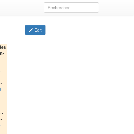
Edit
des
on-
4
-
4
6
-
-
4