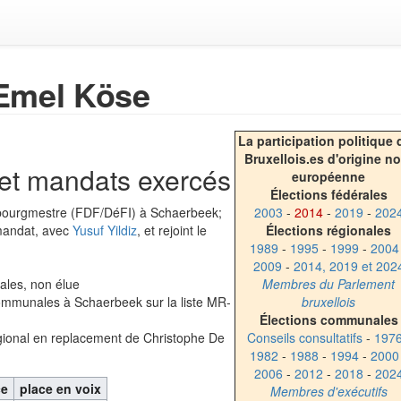
Emel Köse
La participation politique 
Bruxellois.es d'origine n
e et mandats exercés
européenne
Élections fédérales
2003
-
2014
-
2019
-
202
 bourgmestre (FDF/DéFI) à Schaerbeek;
Élections régionales
 mandat, avec
Yusuf Yildiz
, et rejoint le
1989
-
1995
-
1999
-
2004
2009
-
2014, 2019 et 202
Membres du Parlement
ales, non élue
bruxellois
ommunales à Schaerbeek sur la liste MR-
Élections communales
Conseils consultatifs
-
197
égional en replacement de Christophe De
1982
-
1988
-
1994
-
2000
2006
-
2012
-
2018
-
202
ce
place en voix
Membres d'exécutifs