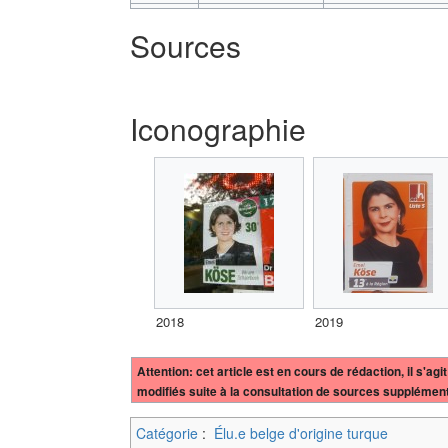
Sources
Iconographie
2018
2019
Attention: cet article est en cours de rédaction, il s
modifiés suite à la consultation de sources supplément
Catégorie
:
Élu.e belge d'origine turque