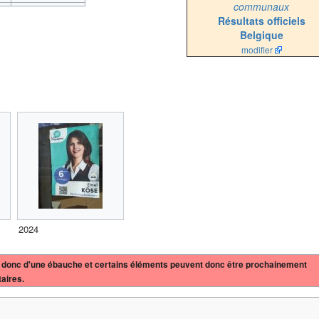
communaux
Résultats officiels
Belgique
modifier
2024
'agit donc d'une ébauche et certains éléments peuvent donc être prochainement
aires.