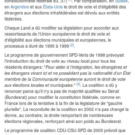
constitutionnelle fédérale 83, 37)
. Par comparaison, en
Suisse
,
en
Argentine
et aux
États-Unis
le droit de vote et d'éligibilité des
étrangers aux élections infrafédérales est dévolu aux entités
fédérées.
Chaque Land a dû modifier sa législation pour accorder aux
ressortissants de l'Union européenne le droit de vote et
d'éligibilité aux élections municipales et européennes, le
[2]
processus a duré de 1995 à 1999
.
Le programme de gouvernement SPD-Verts de 1998 prévoyait
l'introduction du droit de vote au niveau local pour tous les
résidents étrangers: "
Pour aider à l'intégration, les étrangères et
les étrangers vivant ici et ne possédant pas la nationalité d'un État
membre de la Communauté européenne auront le droit de vote
[3]
aux élections locales et municipales.
"
. La coalition a dû y
renoncer parce qu'il n'y a pas de majorité qualifiée au Sénat
(Bundesrat) pour modifier la constitution fédérale, comme en
France lors de la tentative à la fin de la législature de "gauche
plurielle". La reconduite de la coalition en 2002 n'a pas changé la
donne, au contraire, la droite remportant de nombreuses
élections régionales, renforçant ainsi son poids au Bundesrat.
Le programme de coalition CDU-CSU-SPD de 2005 prévoit que