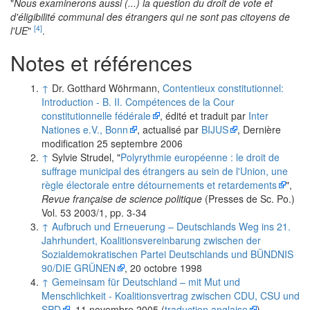
"
Nous examinerons aussi (...) la question du droit de vote et
d'éligibilité communal des étrangers qui ne sont pas citoyens de
[4]
l'UE
"
.
Notes et références
↑
Dr. Gotthard Wöhrmann,
Contentieux constitutionnel:
Introduction - B. II. Compétences de la Cour
constitutionnelle fédérale
, édité et traduit par
Inter
Nationes e.V., Bonn
, actualisé par
BIJUS
, Dernière
modification 25 septembre 2006
↑
Sylvie Strudel, "
Polyrythmie européenne : le droit de
suffrage municipal des étrangers au sein de l'Union, une
règle électorale entre détournements et retardements
",
Revue française de science politique
(Presses de Sc. Po.)
Vol. 53 2003/1, pp. 3-34
↑
Aufbruch und Erneuerung – Deutschlands Weg ins 21.
Jahrhundert, Koalitionsvereinbarung zwischen der
Sozialdemokratischen Partei Deutschlands und BÜNDNIS
90/DIE GRÜNEN
, 20 octobre 1998
↑
Gemeinsam für Deutschland – mit Mut und
Menschlichkeit - Koalitionsvertrag zwischen CDU, CSU und
SPD
, 11 novembre 2005 (
traduction anglaise
)