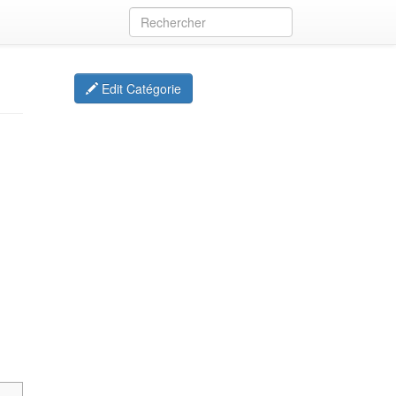
Edit Catégorie