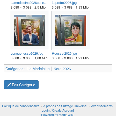
Lamadeleine2026panneau.jpg
Lepretre2026.jpg
3 088 × 3 088 ; 2,5 Mio
3 088 × 3 088 ; 1,93 Mio
Longuenesse2026.jpg
Roussel2026.jpg
3 088 × 3 088 ; 1,88 Mio
3 088 × 3 088 ; 1,91 Mio
Catégories
:
La Madeleine
Nord 2026
Edit Catégorie
Politique de confidentialité
À propos de Suffrage Universel
Avertissements
Login / Create Account
Powered by MediaWiki